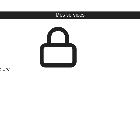
Mes services
cture