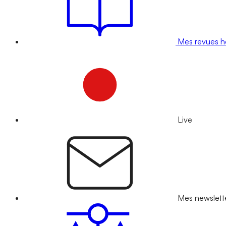
Mes revues 
Live
Mes newslett