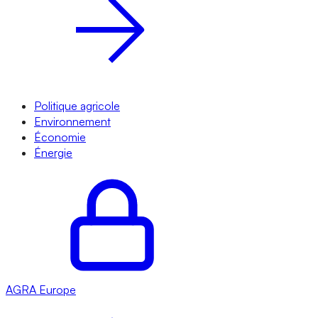
Politique agricole
Environnement
Économie
Énergie
AGRA
Europe