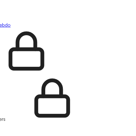
hebdo
ers