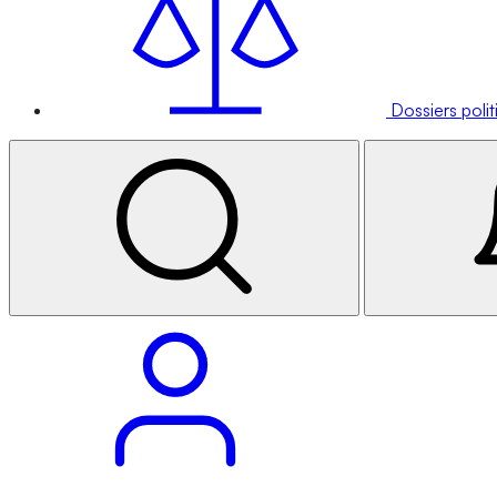
Dossiers poli