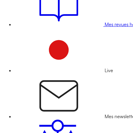
Mes revues 
Live
Mes newslett