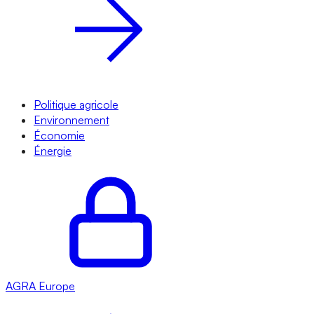
Politique agricole
Environnement
Économie
Énergie
AGRA
Europe