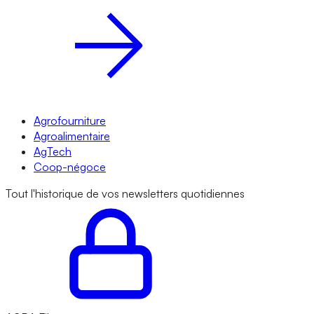
Agrofourniture
Agroalimentaire
AgTech
Coop-négoce
Tout l'historique de vos newsletters quotidiennes