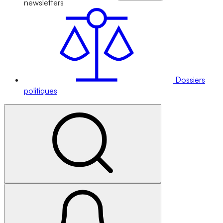
newsletters
Dossiers
politiques