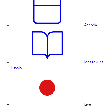
Agenda
Mes revues
hebdo
Live