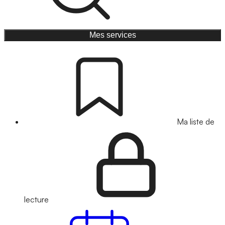
Mes services
Ma liste de
lecture