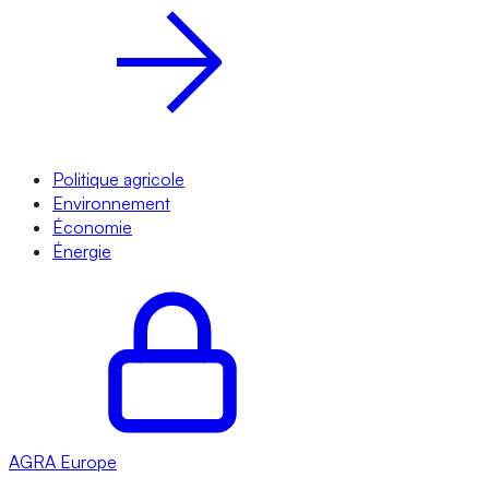
Politique agricole
Environnement
Économie
Énergie
AGRA
Europe