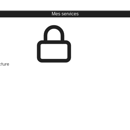
Mes services
cture