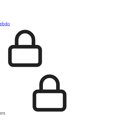
hebdo
ers