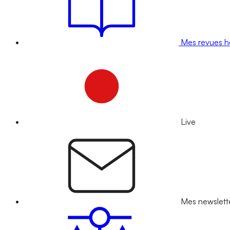
Mes revues 
Live
Mes newslett