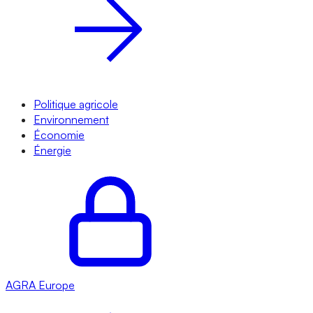
Politique agricole
Environnement
Économie
Énergie
AGRA
Europe