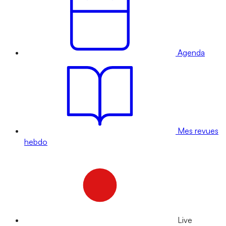
Agenda
Mes revues
hebdo
Live