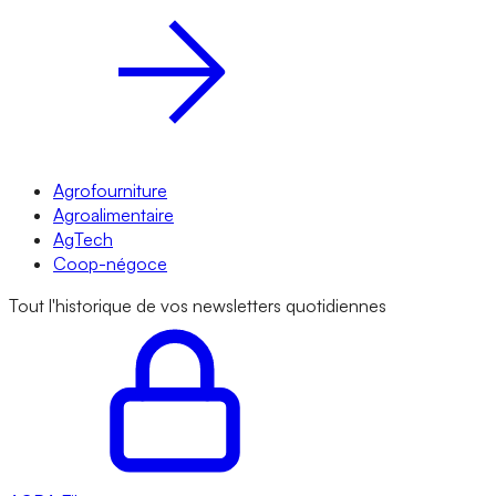
Agrofourniture
Agroalimentaire
AgTech
Coop-négoce
Tout l'historique de vos newsletters quotidiennes