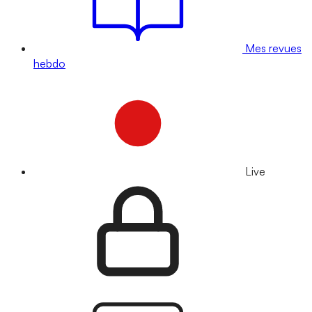
Mes revues
hebdo
Live