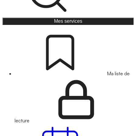
Mes services
Ma liste de
lecture