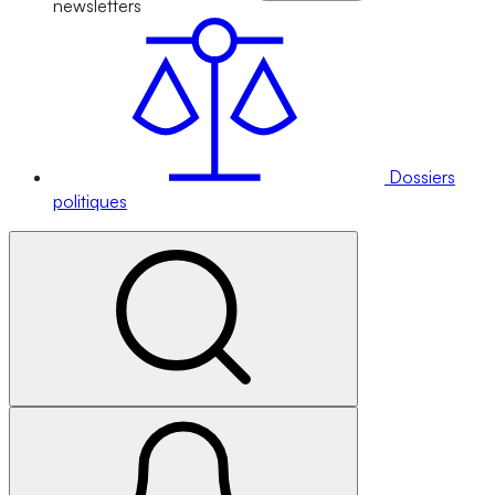
newsletters
Dossiers
politiques