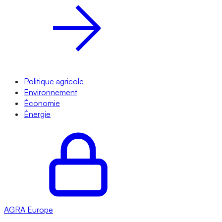
Politique agricole
Environnement
Économie
Énergie
AGRA
Europe