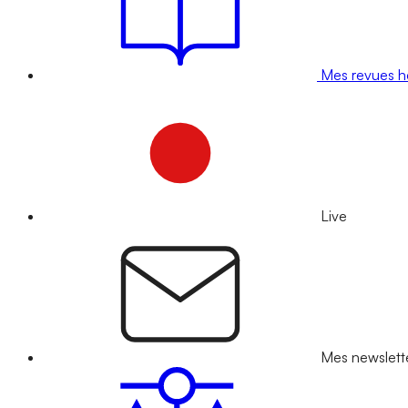
Mes revues 
Live
Mes newslett