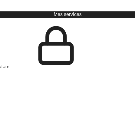
Mes services
cture