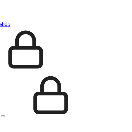
hebdo
ers