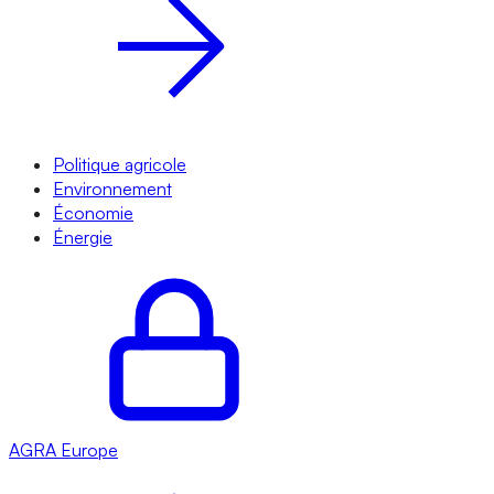
Politique agricole
Environnement
Économie
Énergie
AGRA
Europe