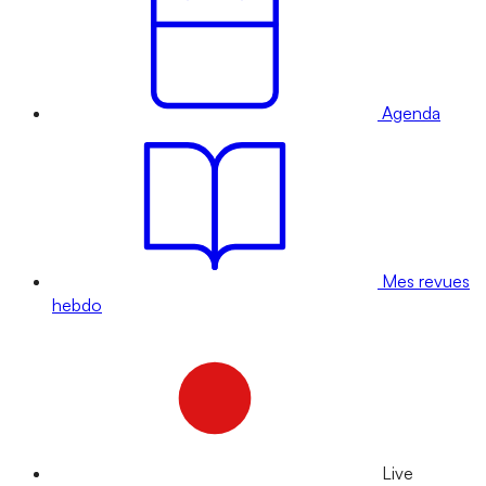
Agenda
Mes revues
hebdo
Live