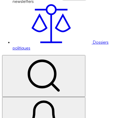
newsletters
Dossiers
politiques