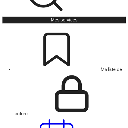
Mes services
Ma liste de
lecture