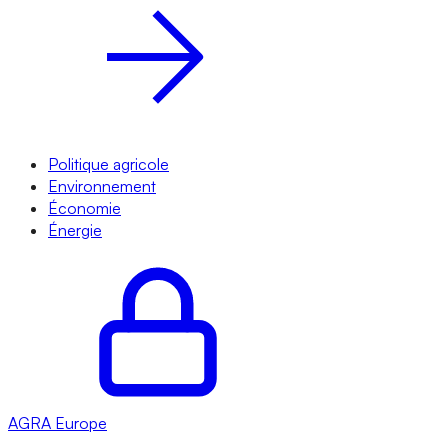
Politique agricole
Environnement
Économie
Énergie
AGRA
Europe