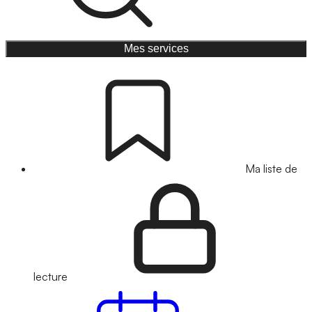
Mes services
Ma liste de
lecture