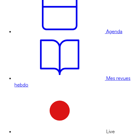
Agenda
Mes revues
hebdo
Live