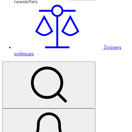
newsletters
Dossiers
politiques