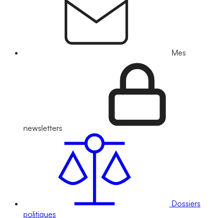
Mes
newsletters
Dossiers
politiques