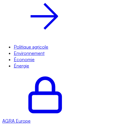
Politique agricole
Environnement
Économie
Énergie
AGRA
Europe