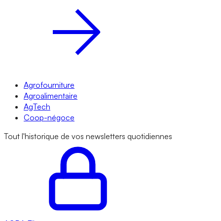
Agrofourniture
Agroalimentaire
AgTech
Coop-négoce
Tout l'historique de vos newsletters quotidiennes