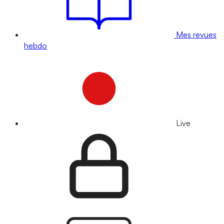
Mes revues
hebdo
Live