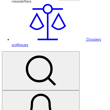
newsletters
Dossiers
politiques