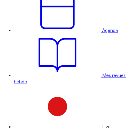
Agenda
Mes revues
hebdo
Live