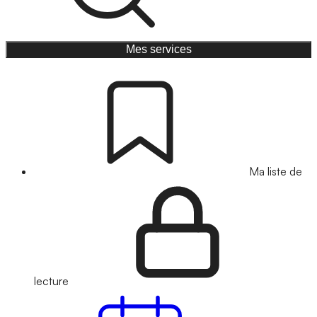
Mes services
Ma liste de
lecture