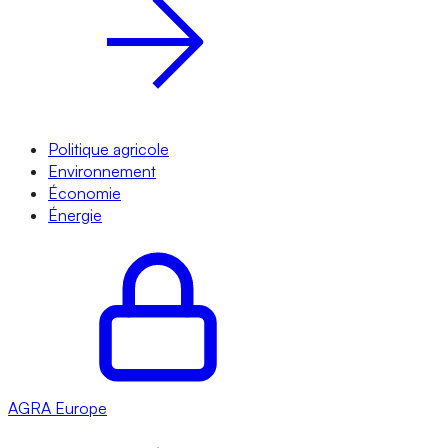
Politique agricole
Environnement
Économie
Énergie
AGRA
Europe