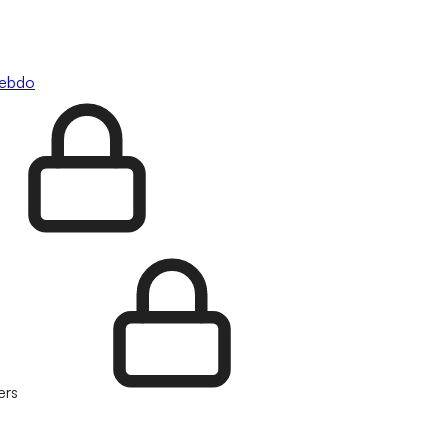
hebdo
ers