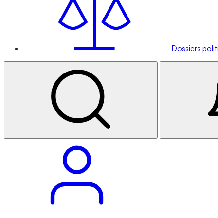
Dossiers poli