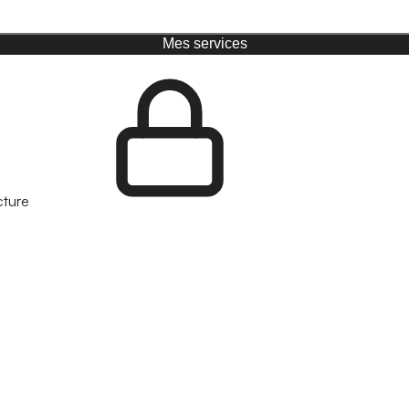
Mes services
cture