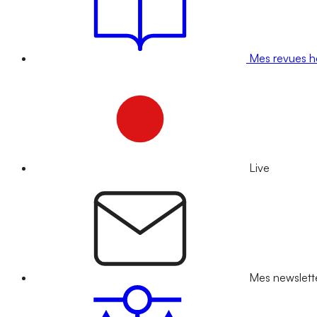
Mes revues 
Live
Mes newslett