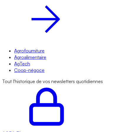
Agrofourniture
Agroalimentaire
AgTech
Coop-négoce
Tout l'historique de vos newsletters quotidiennes