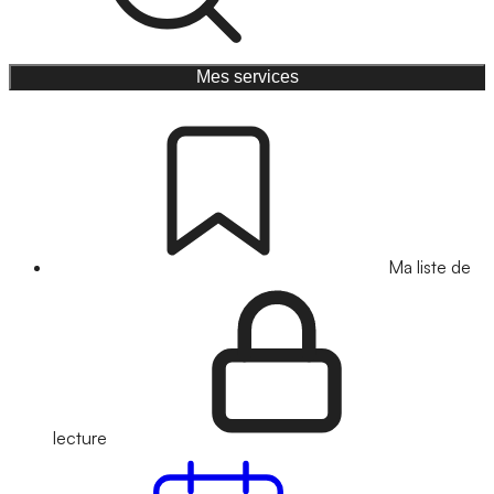
Mes services
Ma liste de
lecture