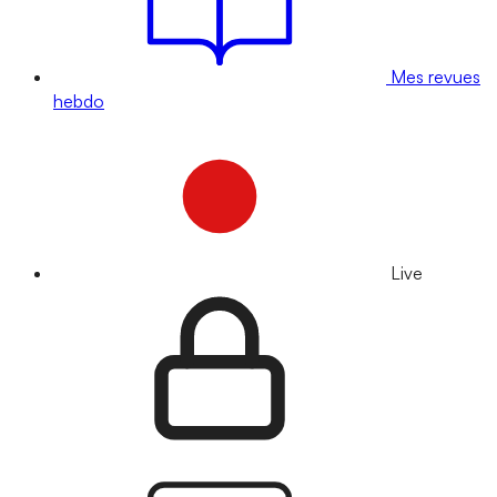
Mes revues
hebdo
Live