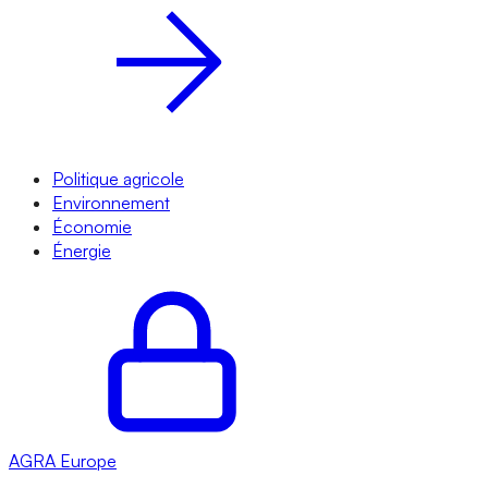
Politique agricole
Environnement
Économie
Énergie
AGRA
Europe