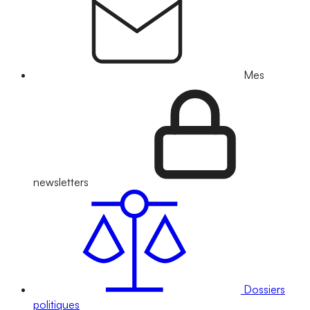
Mes
newsletters
Dossiers
politiques