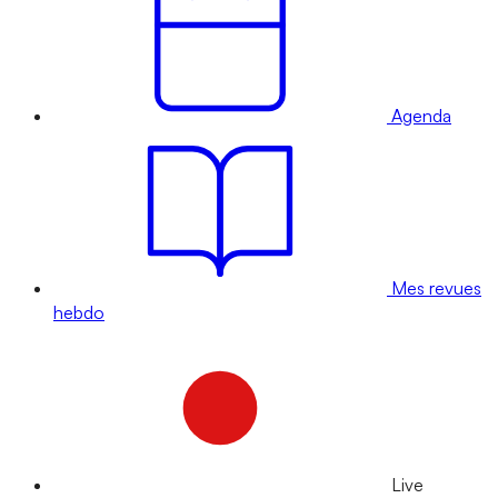
Agenda
Mes revues
hebdo
Live