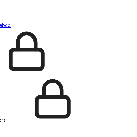
hebdo
ers