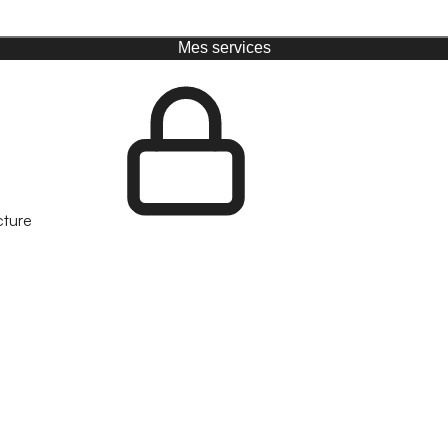
Mes services
cture