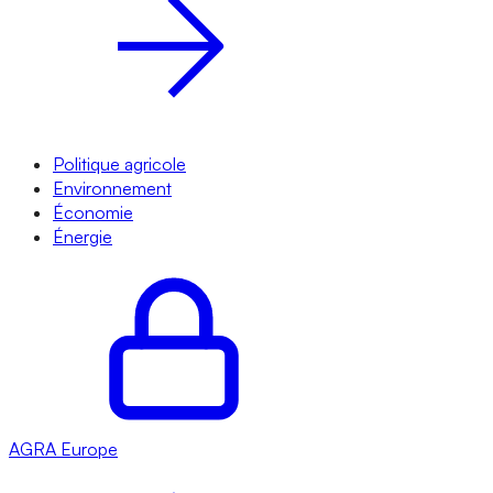
Politique agricole
Environnement
Économie
Énergie
AGRA
Europe