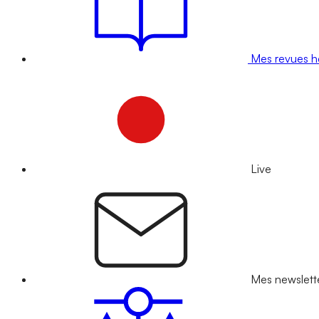
Mes revues 
Live
Mes newslett