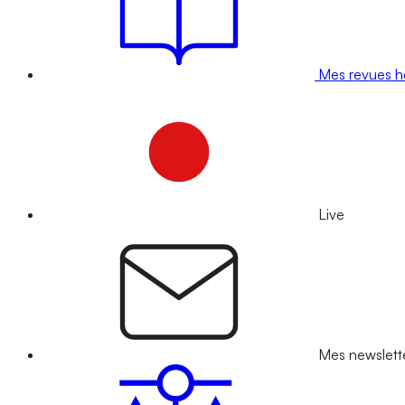
Mes revues 
Live
Mes newslett