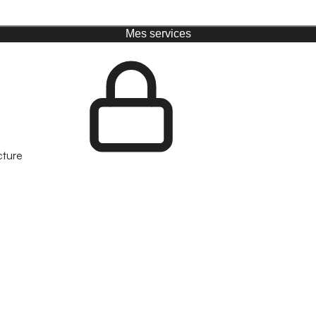
Mes services
cture