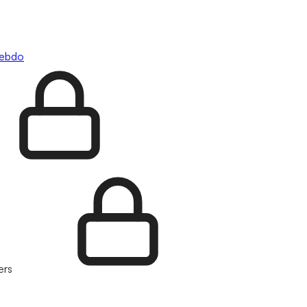
hebdo
ers