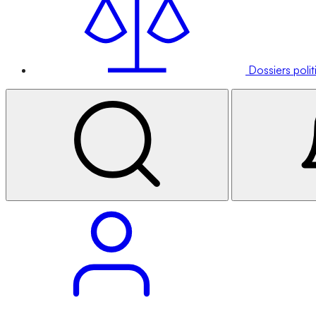
Dossiers poli