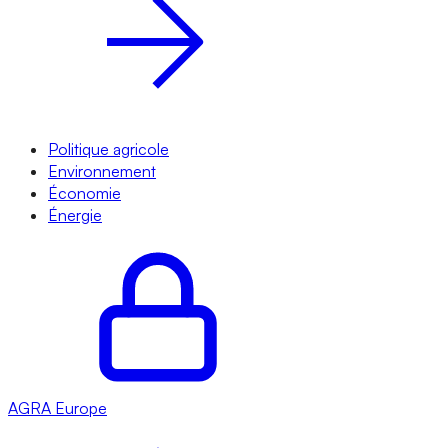
Politique agricole
Environnement
Économie
Énergie
AGRA
Europe