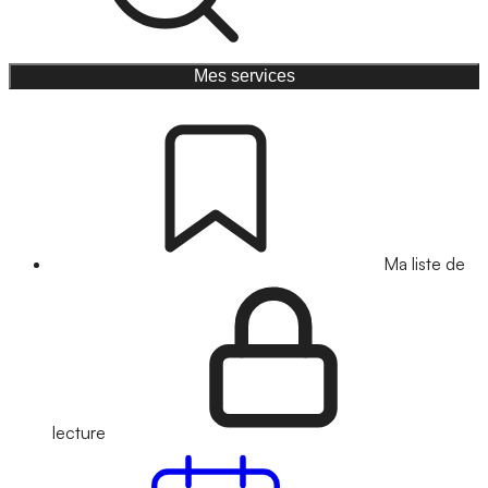
Mes services
Ma liste de
lecture