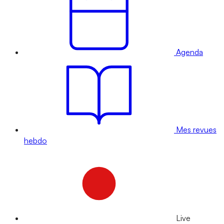
Agenda
Mes revues
hebdo
Live