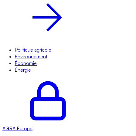
Politique agricole
Environnement
Économie
Énergie
AGRA
Europe