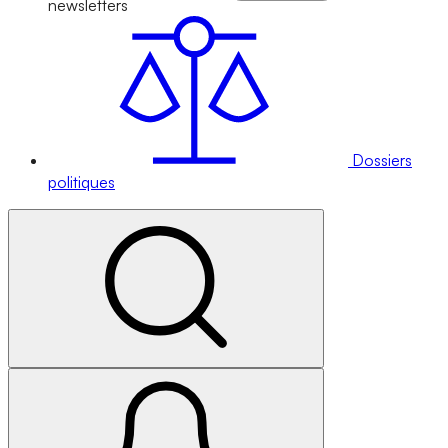
newsletters
Dossiers
politiques