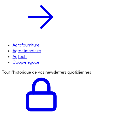
Agrofourniture
Agroalimentaire
AgTech
Coop-négoce
Tout l'historique de vos newsletters quotidiennes