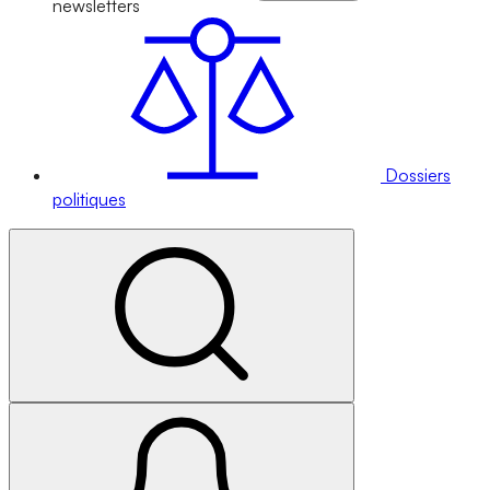
newsletters
Dossiers
politiques