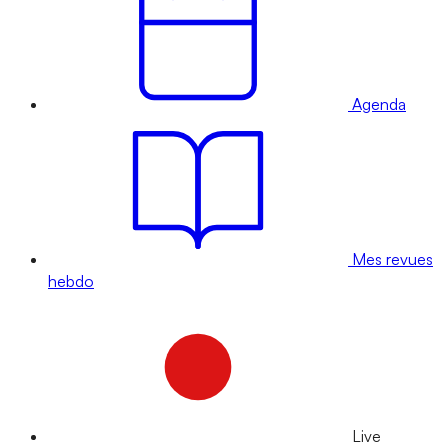
Agenda
Mes revues
hebdo
Live