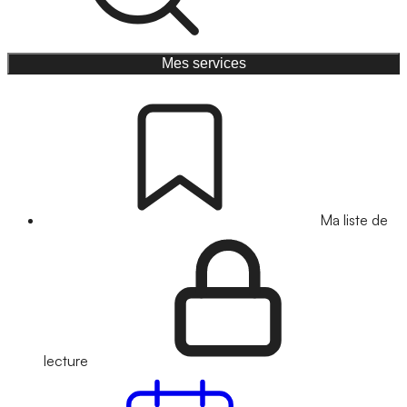
Mes services
Ma liste de
lecture