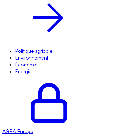
Politique agricole
Environnement
Économie
Énergie
AGRA
Europe