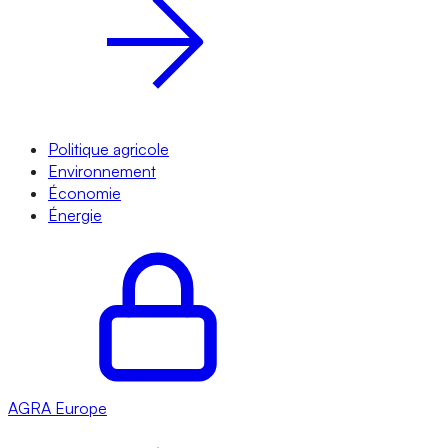
Politique agricole
Environnement
Économie
Énergie
AGRA
Europe