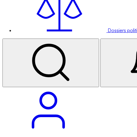
Dossiers poli