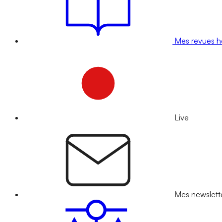
Mes revues 
Live
Mes newslett