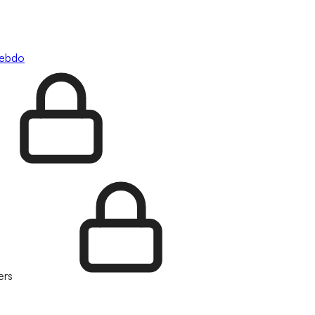
hebdo
ers