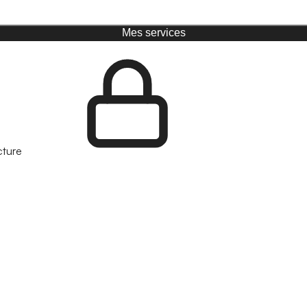
Mes services
cture