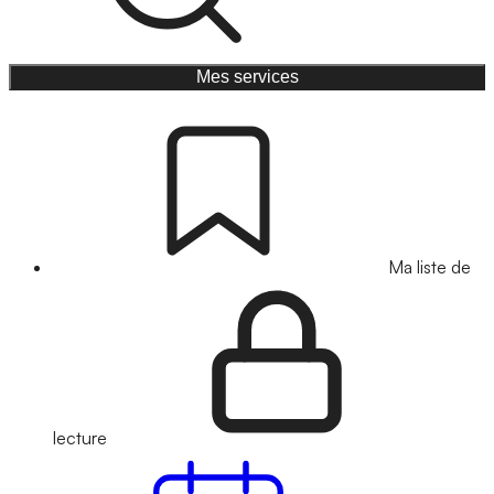
Mes services
Ma liste de
lecture