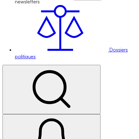
newsletters
Dossiers
politiques