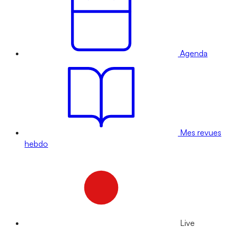
Agenda
Mes revues
hebdo
Live