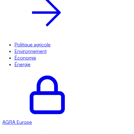
Politique agricole
Environnement
Économie
Énergie
AGRA
Europe