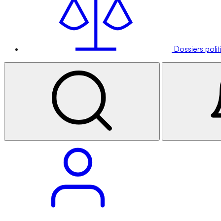
Dossiers poli