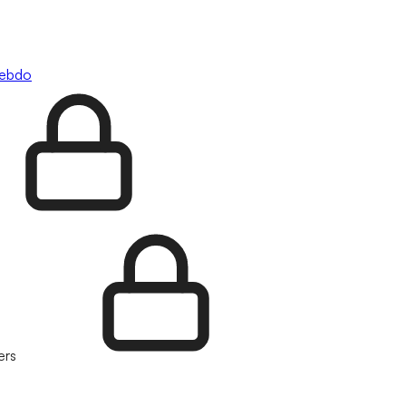
hebdo
ers