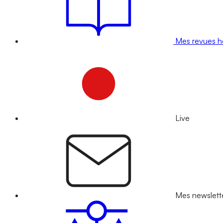
Mes revues 
Live
Mes newslett