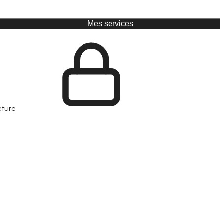
Mes services
cture