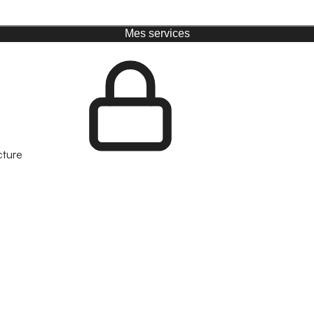
Mes services
cture