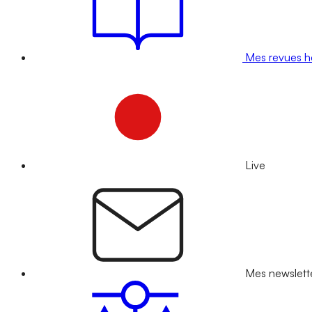
Mes revues 
Live
Mes newslett