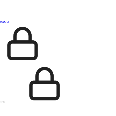
hebdo
ers