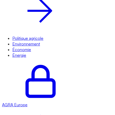
Politique agricole
Environnement
Économie
Énergie
AGRA
Europe