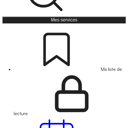
Mes services
Ma liste de
lecture