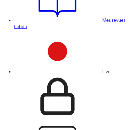
Mes revues
hebdo
Live