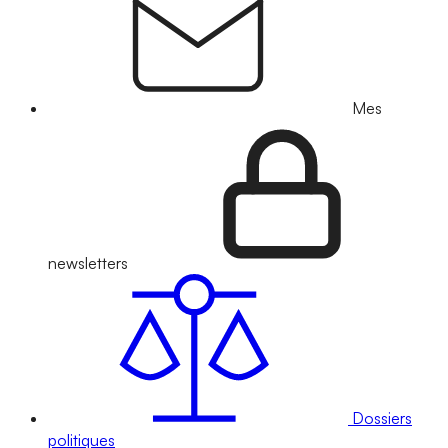
Mes
newsletters
Dossiers
politiques