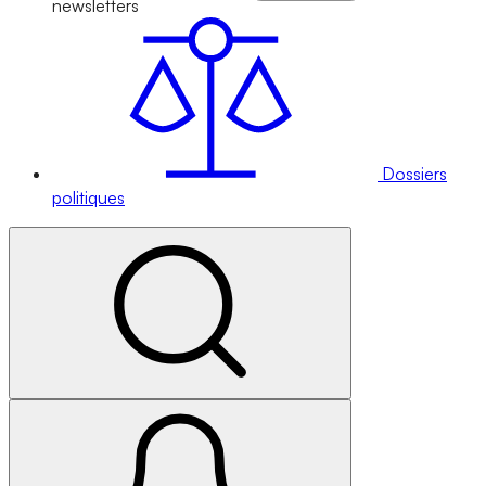
newsletters
Dossiers
politiques