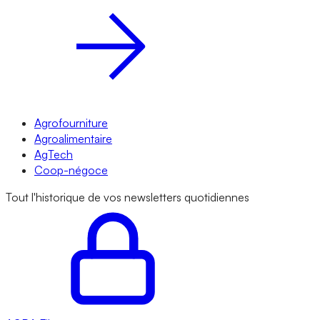
Agrofourniture
Agroalimentaire
AgTech
Coop-négoce
Tout l'historique de vos newsletters quotidiennes