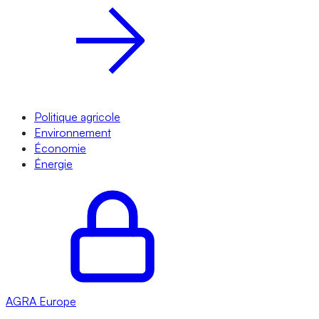
Politique agricole
Environnement
Économie
Énergie
AGRA
Europe