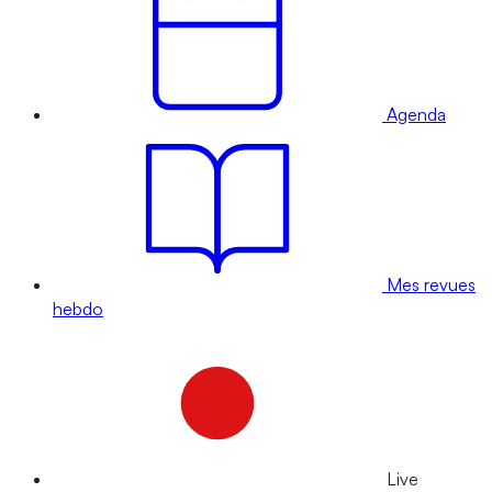
Agenda
Mes revues
hebdo
Live