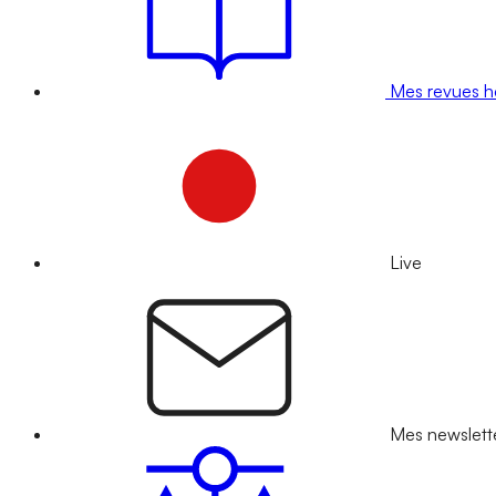
Mes revues 
Live
Mes newslett