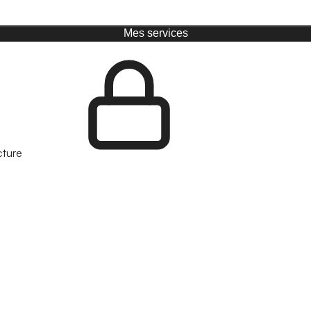
Mes services
cture