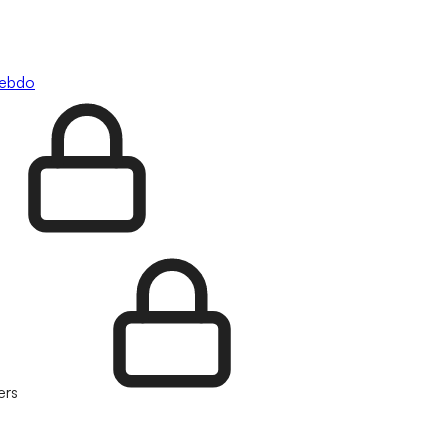
hebdo
ers