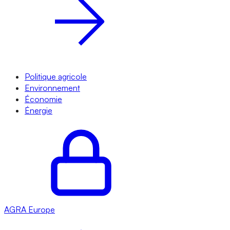
Politique agricole
Environnement
Économie
Énergie
AGRA
Europe