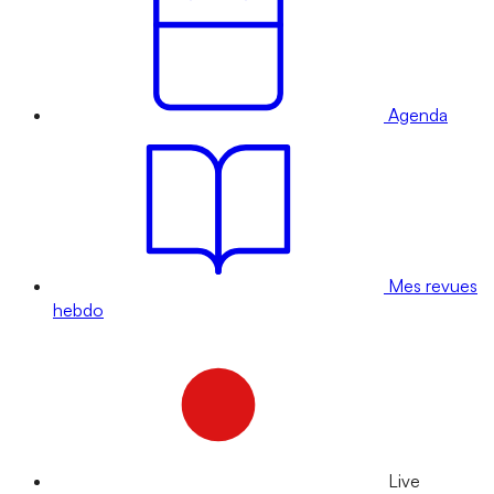
Agenda
Mes revues
hebdo
Live