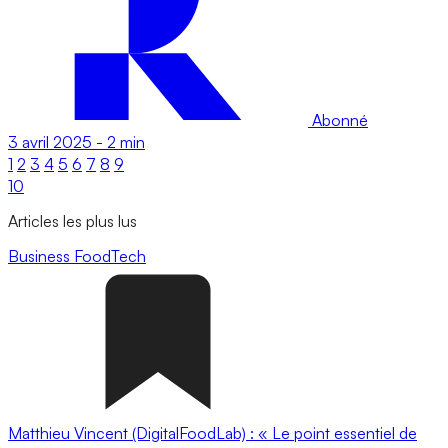
Abonné
3 avril 2025
-
2 min
1
2
3
4
5
6
7
8
9
10
Articles les plus lus
Business
FoodTech
Matthieu Vincent (DigitalFoodLab) : « Le point essentiel de