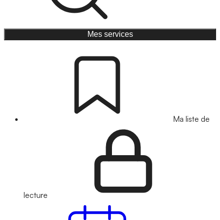
Mes services
Ma liste de
lecture