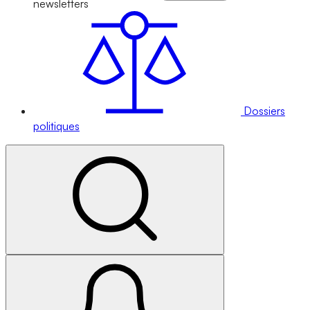
newsletters
Dossiers
politiques