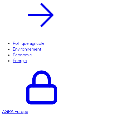
Politique agricole
Environnement
Économie
Énergie
AGRA
Europe