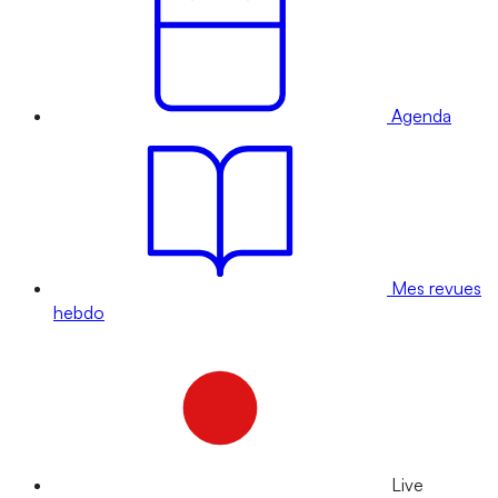
Agenda
Mes revues
hebdo
Live