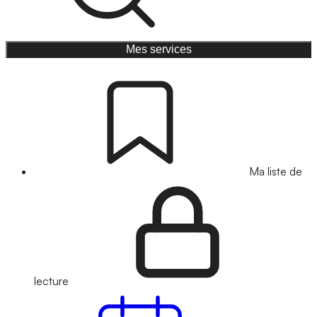
Mes services
Ma liste de
lecture