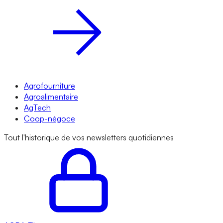
Agrofourniture
Agroalimentaire
AgTech
Coop-négoce
Tout l'historique de vos newsletters quotidiennes