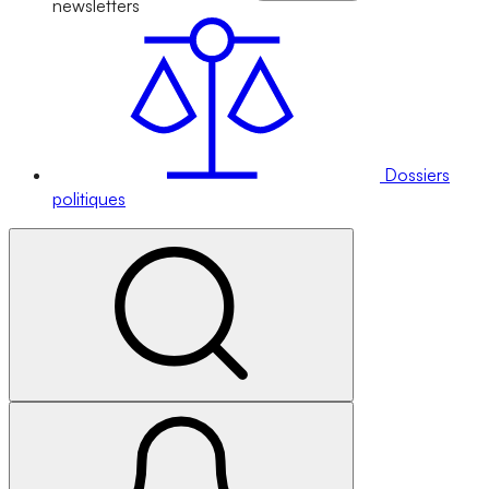
newsletters
Dossiers
politiques