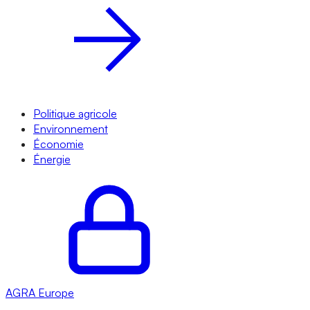
Politique agricole
Environnement
Économie
Énergie
AGRA
Europe