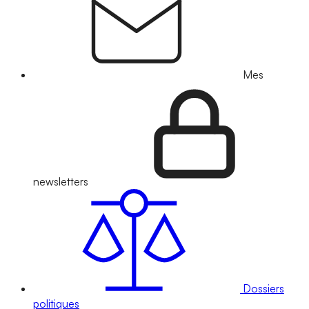
Mes
newsletters
Dossiers
politiques