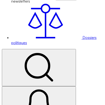
newsletters
Dossiers
politiques