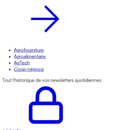
Agrofourniture
Agroalimentaire
AgTech
Coop-négoce
Tout l'historique de vos newsletters quotidiennes