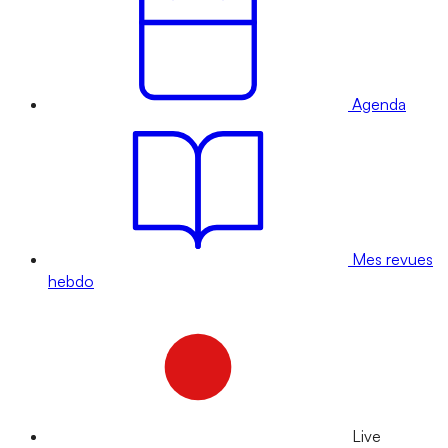
Agenda
Mes revues
hebdo
Live