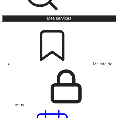
Mes services
Ma liste de
lecture