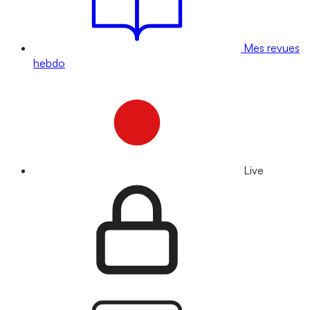
Mes revues
hebdo
Live