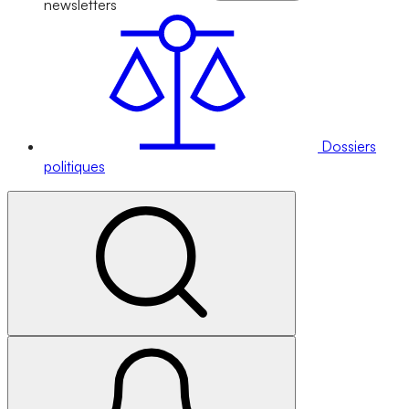
newsletters
Dossiers
politiques