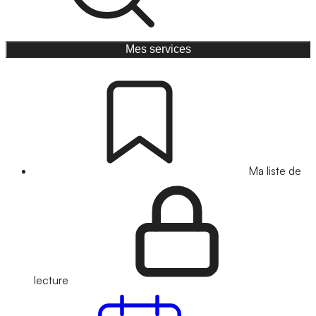
Mes services
Ma liste de
lecture