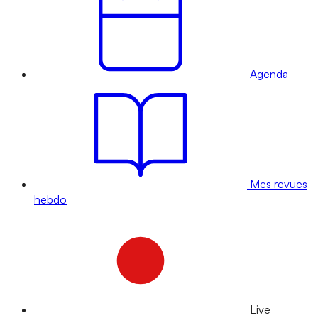
Agenda
Mes revues
hebdo
Live