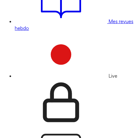
Mes revues
hebdo
Live