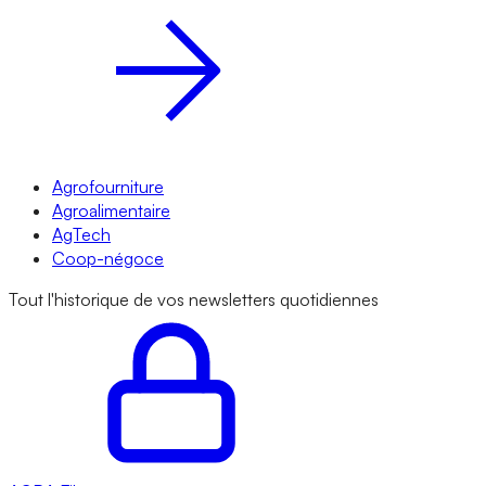
Agrofourniture
Agroalimentaire
AgTech
Coop-négoce
Tout l'historique de vos newsletters quotidiennes