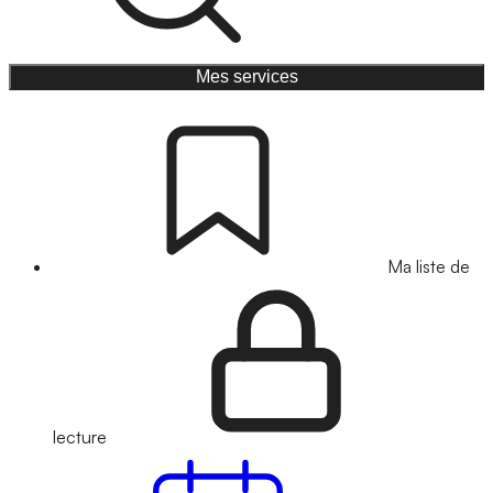
Mes services
Ma liste de
lecture