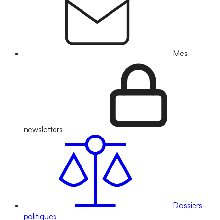
Mes
newsletters
Dossiers
politiques