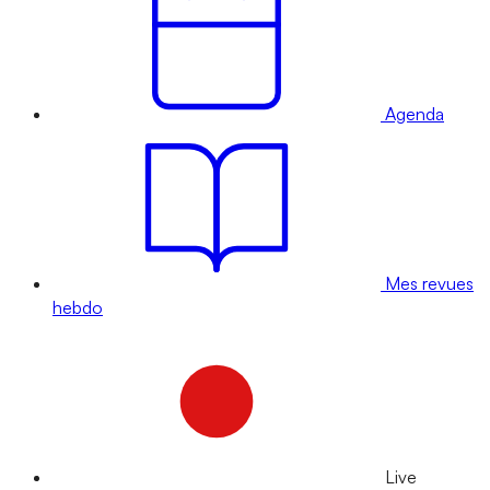
Agenda
Mes revues
hebdo
Live