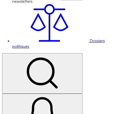
newsletters
Dossiers
politiques