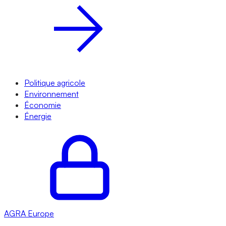
Politique agricole
Environnement
Économie
Énergie
AGRA
Europe