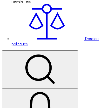
newsletters
Dossiers
politiques