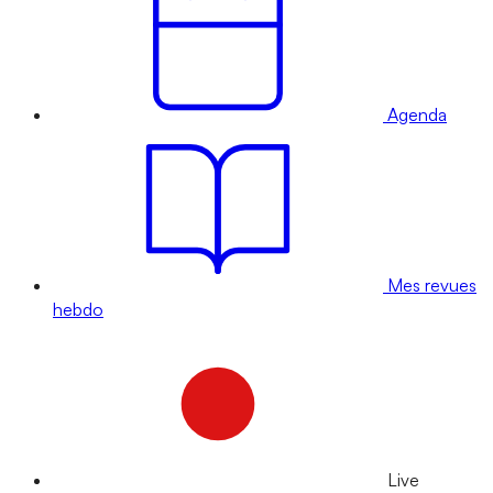
Agenda
Mes revues
hebdo
Live