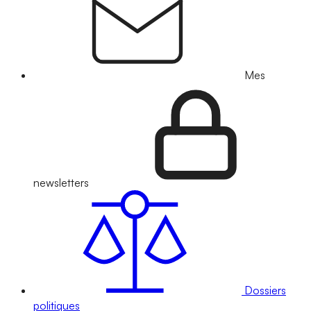
Mes
newsletters
Dossiers
politiques