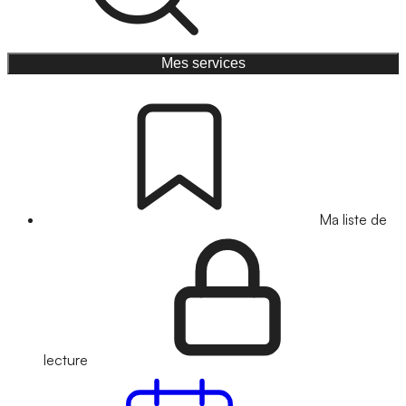
Mes services
Ma liste de
lecture