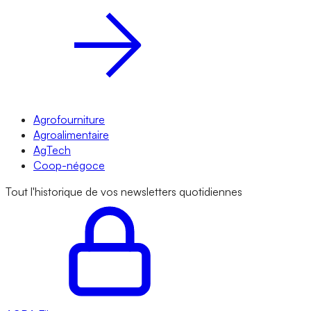
Agrofourniture
Agroalimentaire
AgTech
Coop-négoce
Tout l'historique de vos newsletters quotidiennes