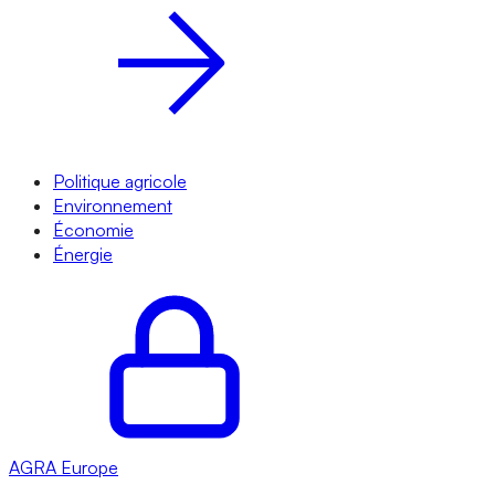
Politique agricole
Environnement
Économie
Énergie
AGRA
Europe