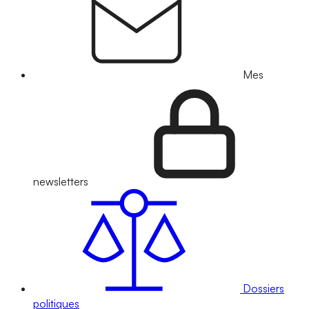
Mes
newsletters
Dossiers
politiques