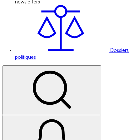
newsletters
Dossiers
politiques