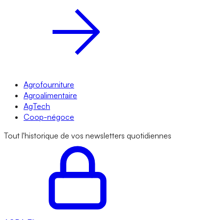
Agrofourniture
Agroalimentaire
AgTech
Coop-négoce
Tout l'historique de vos newsletters quotidiennes