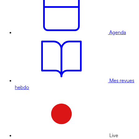
Agenda
Mes revues
hebdo
Live