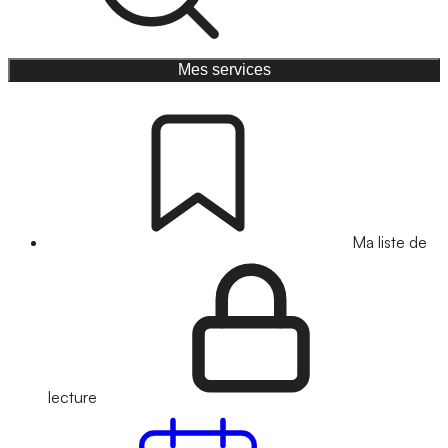
Mes services
Ma liste de
lecture