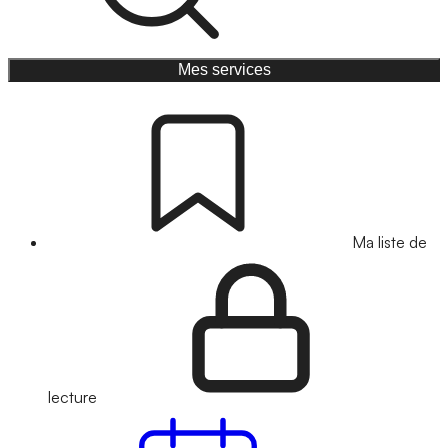
Mes services
Ma liste de
lecture