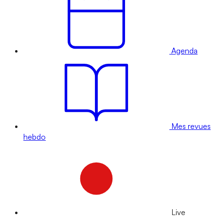
Agenda
Mes revues
hebdo
Live