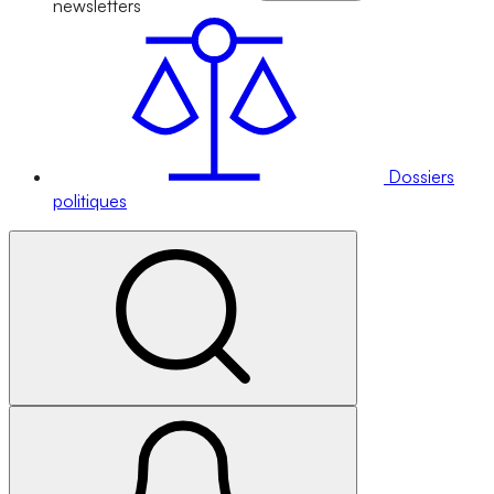
newsletters
Dossiers
politiques