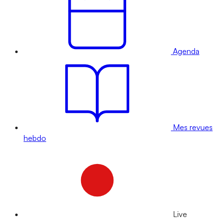
Agenda
Mes revues
hebdo
Live