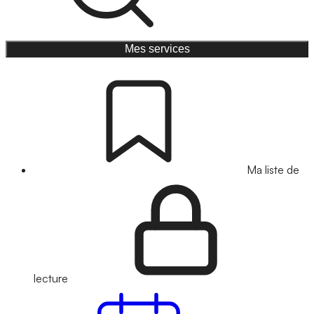
Mes services
Ma liste de
lecture