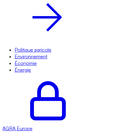
Politique agricole
Environnement
Économie
Énergie
AGRA
Europe