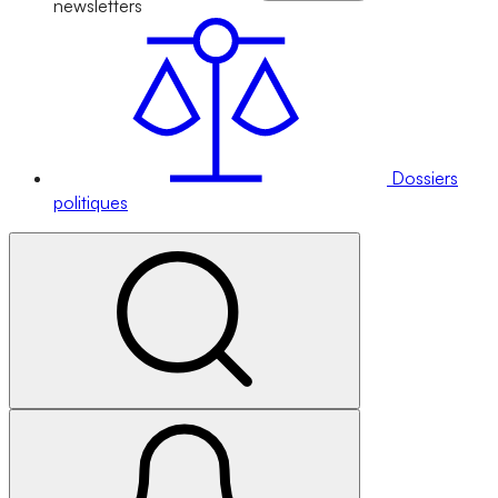
newsletters
Dossiers
politiques