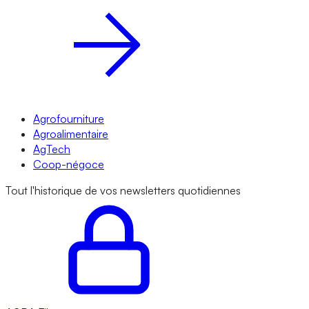
Agrofourniture
Agroalimentaire
AgTech
Coop-négoce
Tout l'historique de vos newsletters quotidiennes