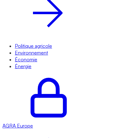
Politique agricole
Environnement
Économie
Énergie
AGRA
Europe