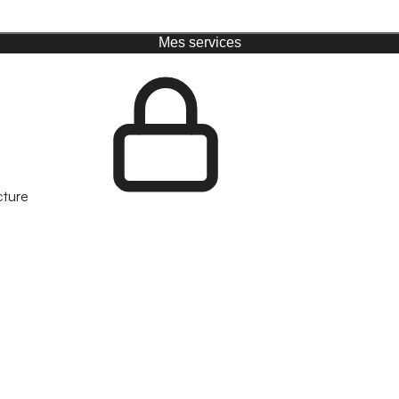
Mes services
cture