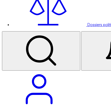
Dossiers poli