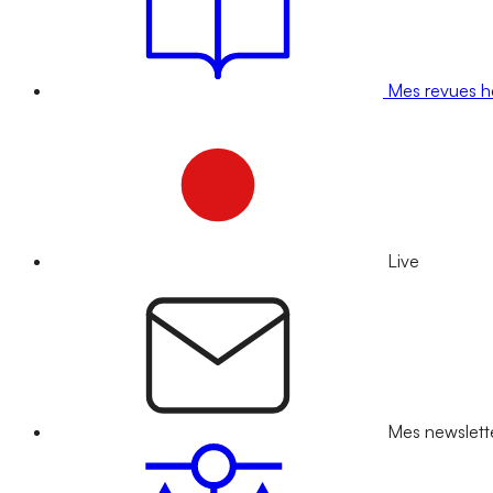
Mes revues 
Live
Mes newslett