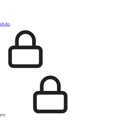
hebdo
ers