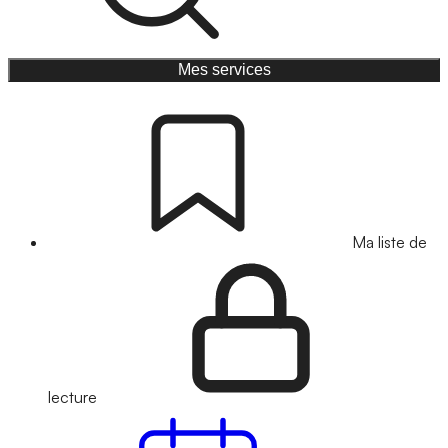
Mes services
Ma liste de
lecture