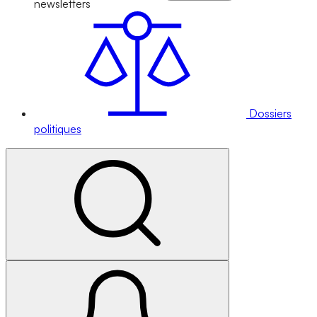
newsletters
Dossiers
politiques