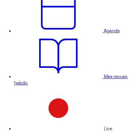
Agenda
Mes revues
hebdo
Live