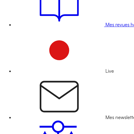
Mes revues 
Live
Mes newslett