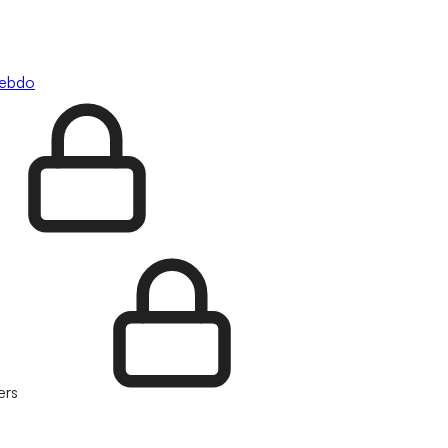
hebdo
ers