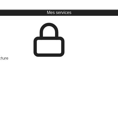
Mes services
cture