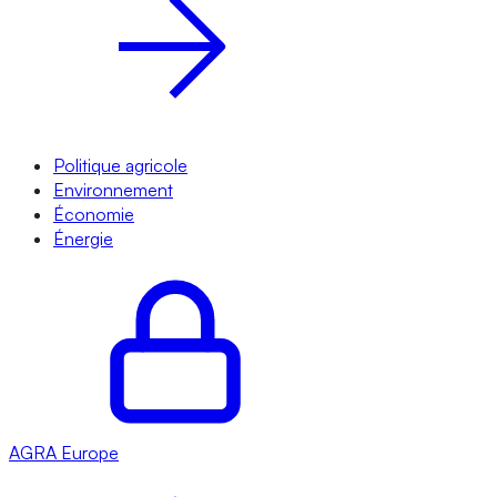
Politique agricole
Environnement
Économie
Énergie
AGRA
Europe