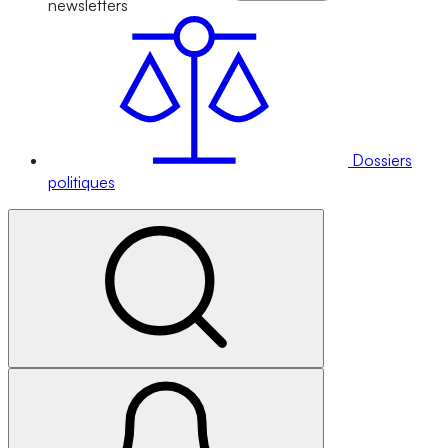
newsletters
Dossiers
politiques