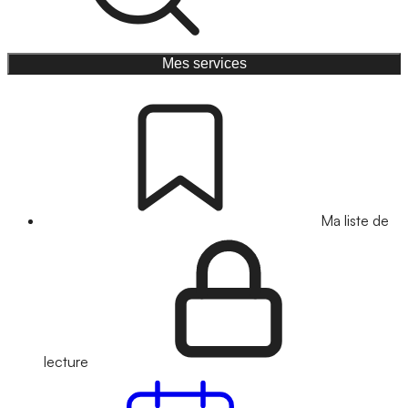
Mes services
Ma liste de
lecture