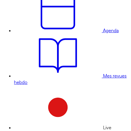
Agenda
Mes revues
hebdo
Live