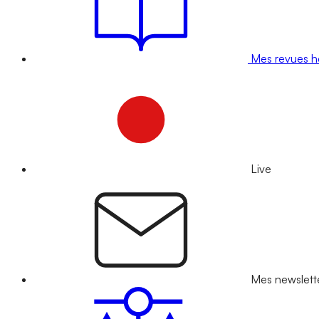
Mes revues 
Live
Mes newslett