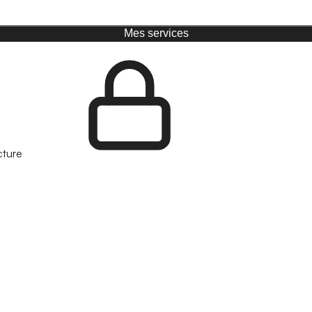
Mes services
cture