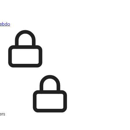
hebdo
ers