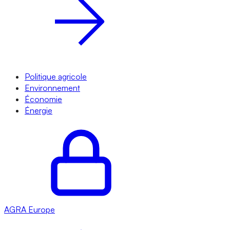
Politique agricole
Environnement
Économie
Énergie
AGRA
Europe