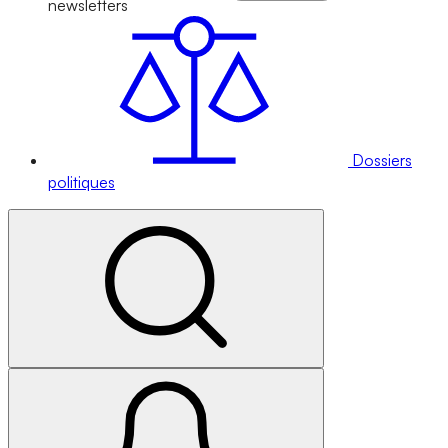
newsletters
Dossiers
politiques