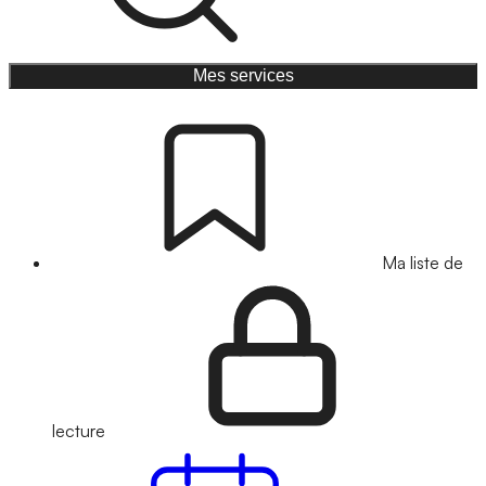
Mes services
Ma liste de
lecture