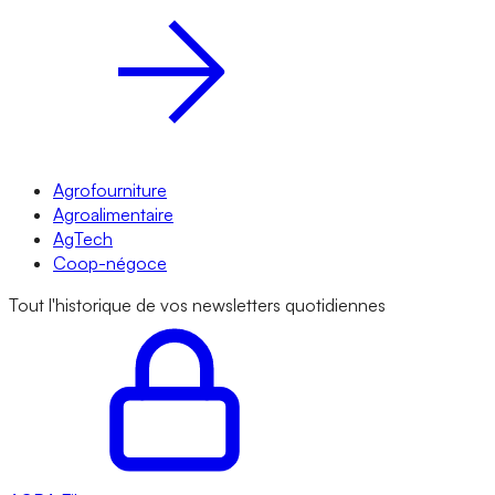
Agrofourniture
Agroalimentaire
AgTech
Coop-négoce
Tout l'historique de vos newsletters quotidiennes