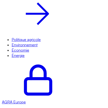
Politique agricole
Environnement
Économie
Énergie
AGRA
Europe