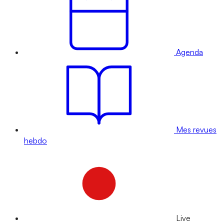
Agenda
Mes revues
hebdo
Live