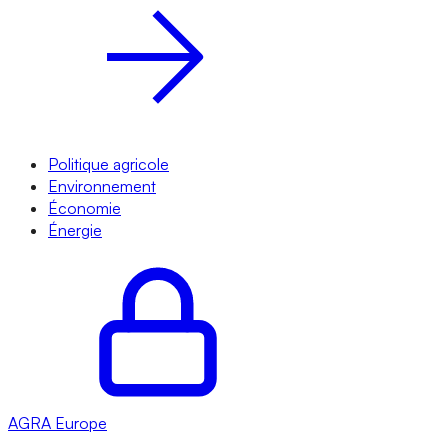
Politique agricole
Environnement
Économie
Énergie
AGRA
Europe