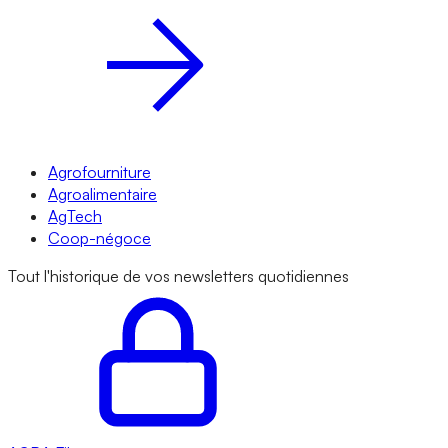
Agrofourniture
Agroalimentaire
AgTech
Coop-négoce
Tout l'historique de vos newsletters quotidiennes