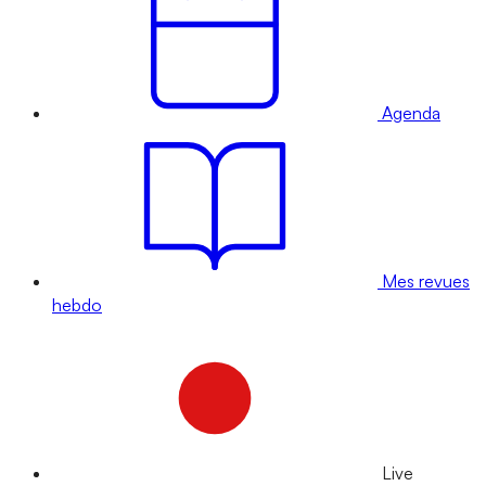
Agenda
Mes revues
hebdo
Live