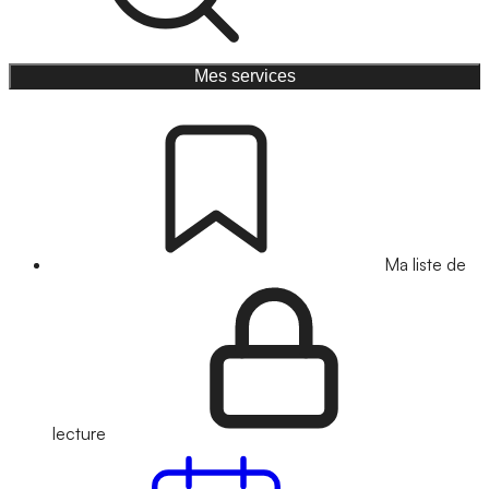
Mes services
Ma liste de
lecture