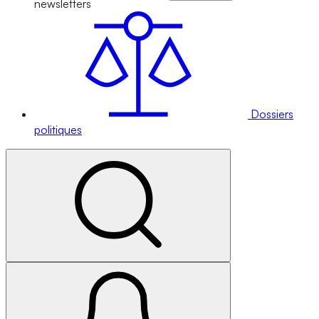
newsletters
Dossiers
politiques