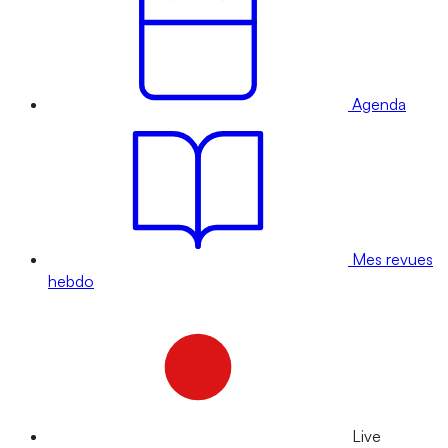
Agenda
Mes revues
hebdo
Live