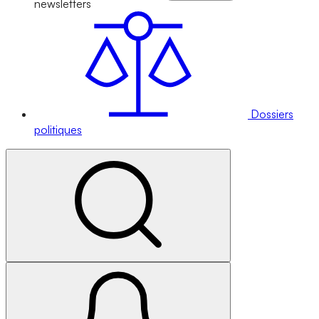
newsletters
Dossiers
politiques