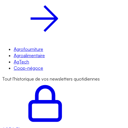
Agrofourniture
Agroalimentaire
AgTech
Coop-négoce
Tout l'historique de vos newsletters quotidiennes