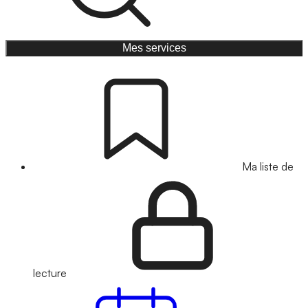
Mes services
Ma liste de
lecture