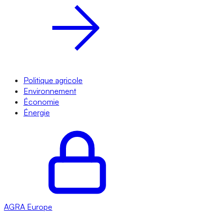
Politique agricole
Environnement
Économie
Énergie
AGRA
Europe