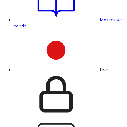
Mes revues
hebdo
Live