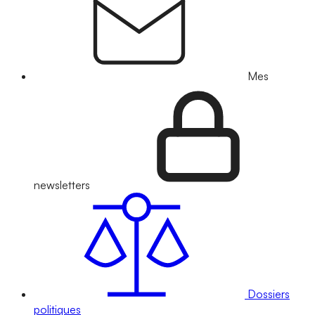
Mes
newsletters
Dossiers
politiques