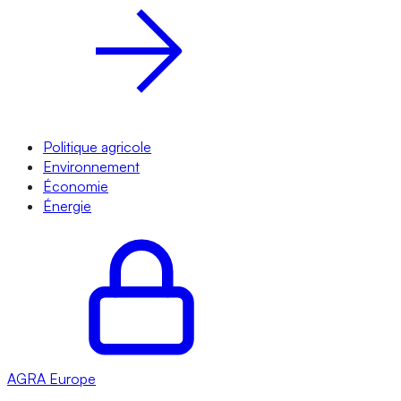
Politique agricole
Environnement
Économie
Énergie
AGRA
Europe