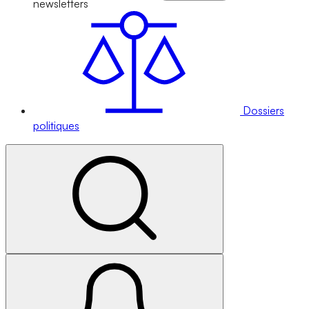
newsletters
Dossiers
politiques