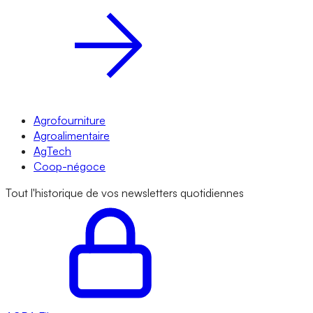
Agrofourniture
Agroalimentaire
AgTech
Coop-négoce
Tout l'historique de vos newsletters quotidiennes