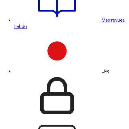
Mes revues
hebdo
Live