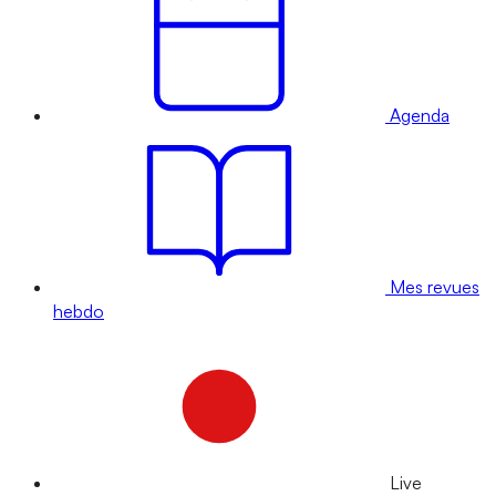
Agenda
Mes revues
hebdo
Live