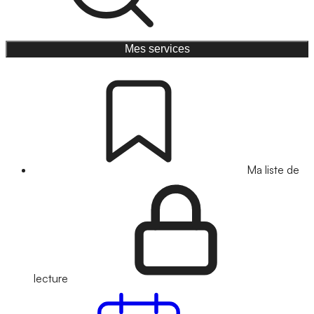
Mes services
Ma liste de
lecture