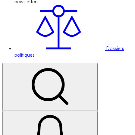
newsletters
Dossiers
politiques