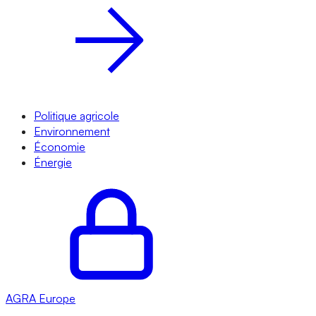
Politique agricole
Environnement
Économie
Énergie
AGRA
Europe