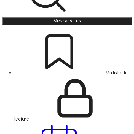
Mes services
Ma liste de
lecture