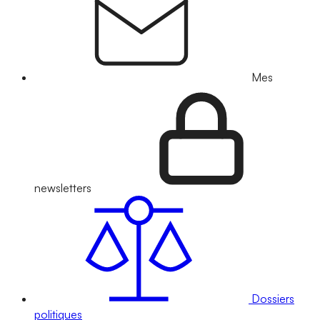
Mes
newsletters
Dossiers
politiques