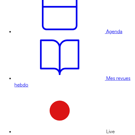
Agenda
Mes revues
hebdo
Live