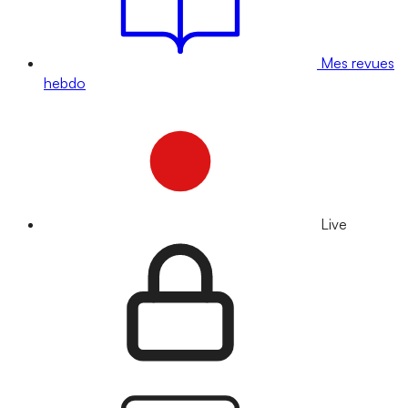
Mes revues
hebdo
Live