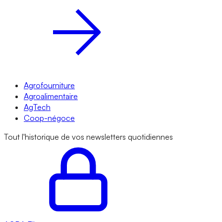
Agrofourniture
Agroalimentaire
AgTech
Coop-négoce
Tout l'historique de vos newsletters quotidiennes