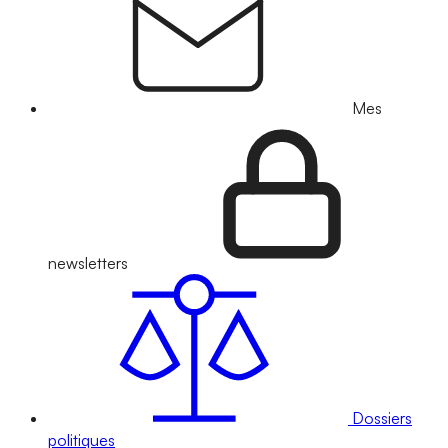
Mes
newsletters
Dossiers
politiques