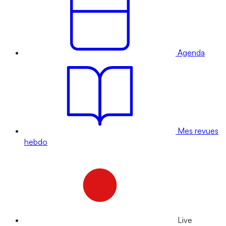
Agenda
Mes revues
hebdo
Live