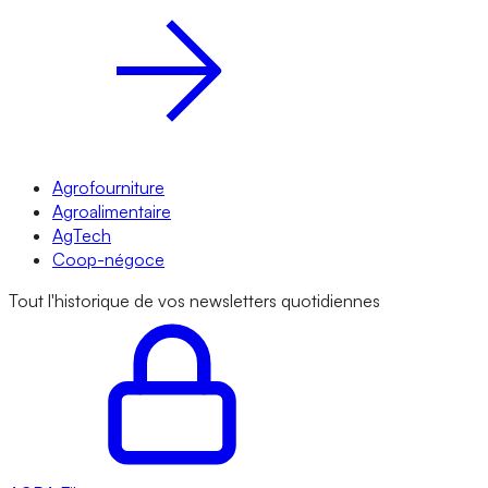
Agrofourniture
Agroalimentaire
AgTech
Coop-négoce
Tout l'historique de vos newsletters quotidiennes