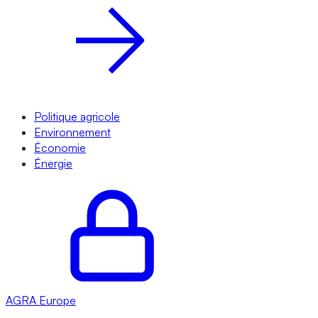
Politique agricole
Environnement
Économie
Énergie
AGRA
Europe