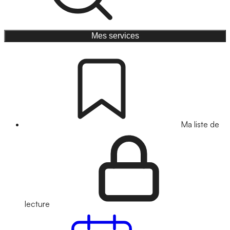
Mes services
Ma liste de
lecture