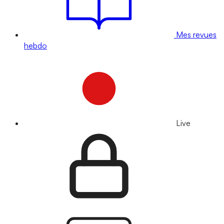
Mes revues
hebdo
Live