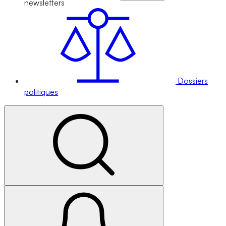
newsletters
Dossiers
politiques