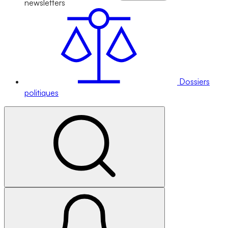
newsletters
Dossiers
politiques