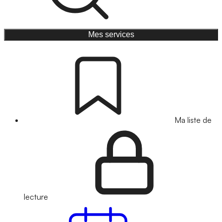
Mes services
Ma liste de
lecture