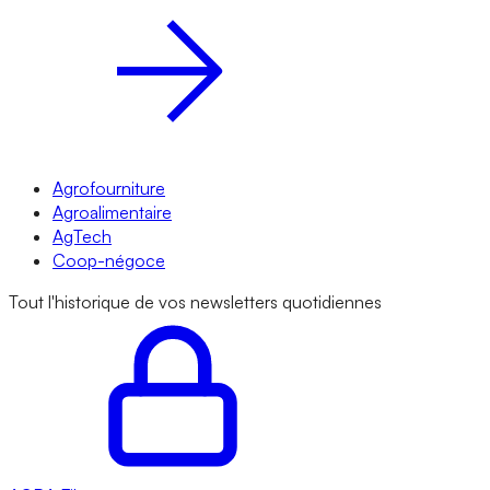
Agrofourniture
Agroalimentaire
AgTech
Coop-négoce
Tout l'historique de vos newsletters quotidiennes