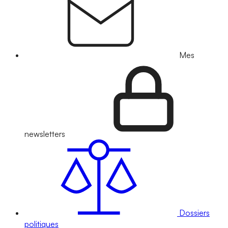
Mes
newsletters
Dossiers
politiques