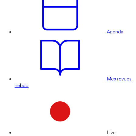
Agenda
Mes revues
hebdo
Live