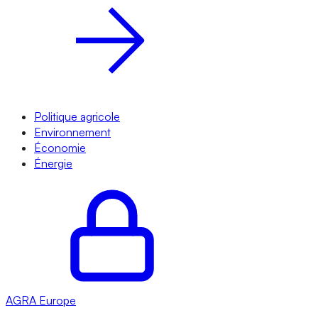
Politique agricole
Environnement
Économie
Énergie
AGRA
Europe