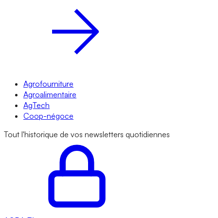
Agrofourniture
Agroalimentaire
AgTech
Coop-négoce
Tout l'historique de vos newsletters quotidiennes