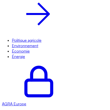
Politique agricole
Environnement
Économie
Énergie
AGRA
Europe