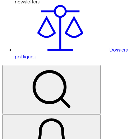
newsletters
Dossiers
politiques