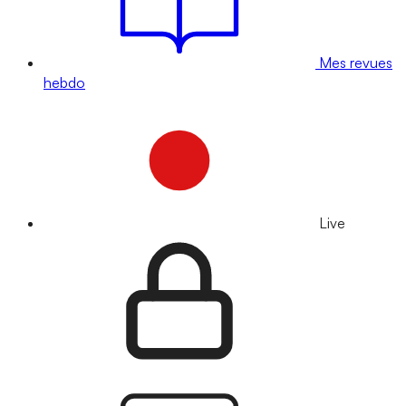
Mes revues
hebdo
Live