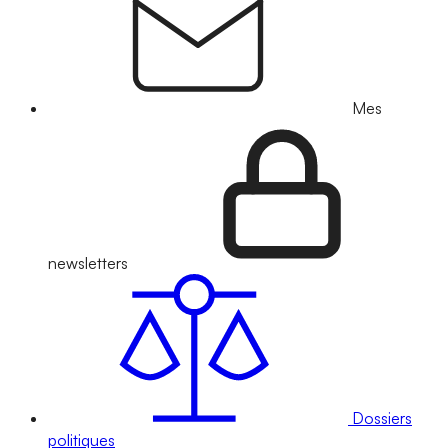
Mes
newsletters
Dossiers
politiques