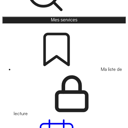
Mes services
Ma liste de
lecture