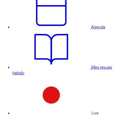
Agenda
Mes revues
hebdo
Live