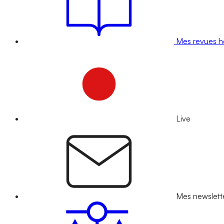
Mes revues 
Live
Mes newslett