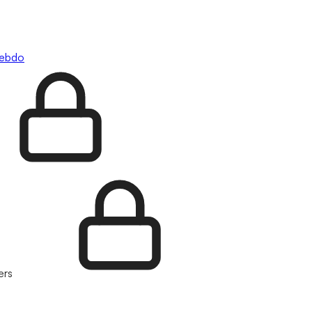
hebdo
ers