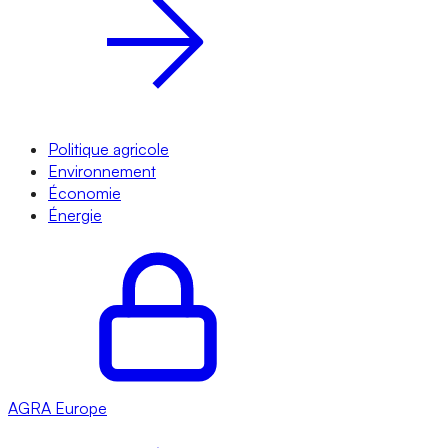
Politique agricole
Environnement
Économie
Énergie
AGRA
Europe