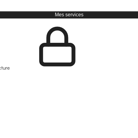
Mes services
cture