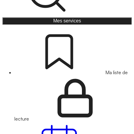
Mes services
Ma liste de
lecture