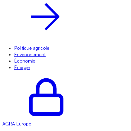
Politique agricole
Environnement
Économie
Énergie
AGRA
Europe