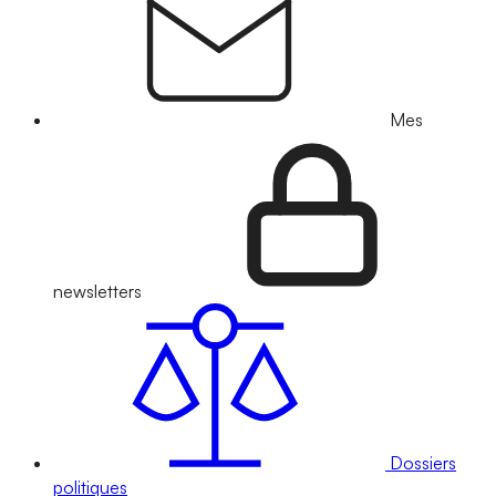
Mes
newsletters
Dossiers
politiques