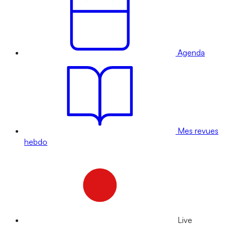
Agenda
Mes revues
hebdo
Live