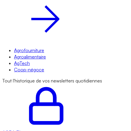
Agrofourniture
Agroalimentaire
AgTech
Coop-négoce
Tout l'historique de vos newsletters quotidiennes