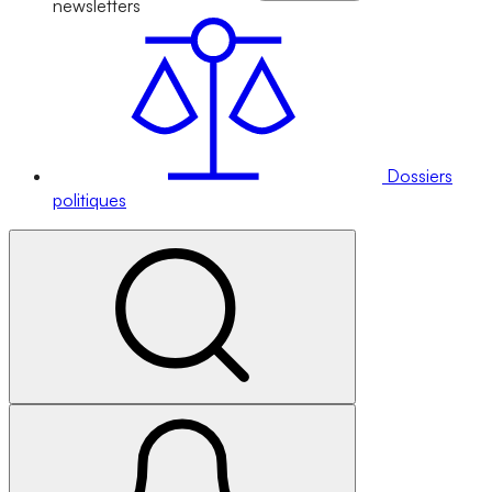
newsletters
Dossiers
politiques