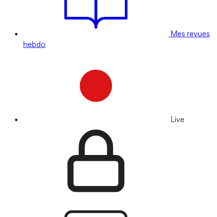
Mes revues
hebdo
Live