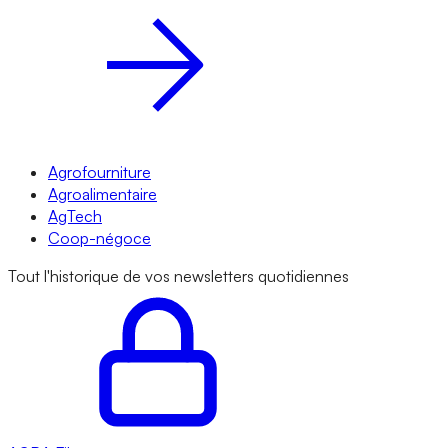
Agrofourniture
Agroalimentaire
AgTech
Coop-négoce
Tout l'historique de vos newsletters quotidiennes