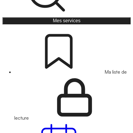
Mes services
Ma liste de
lecture