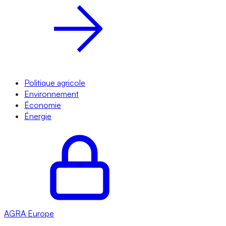
Politique agricole
Environnement
Économie
Énergie
AGRA
Europe