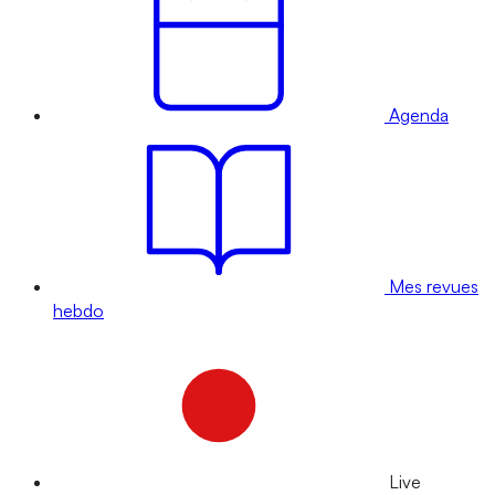
Agenda
Mes revues
hebdo
Live