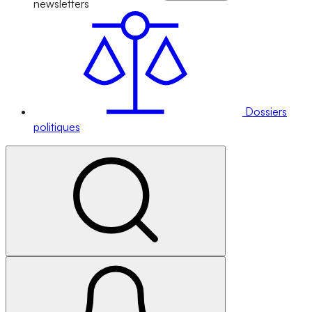
newsletters
Dossiers
politiques