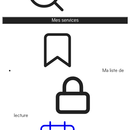
Mes services
Ma liste de
lecture