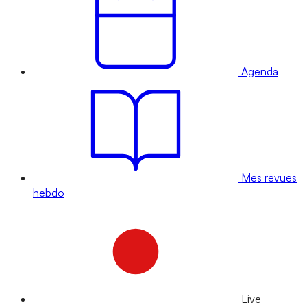
Agenda
Mes revues
hebdo
Live