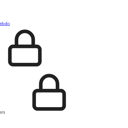
hebdo
ers