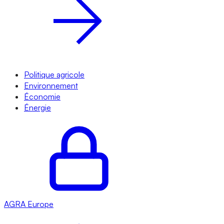
Politique agricole
Environnement
Économie
Énergie
AGRA
Europe