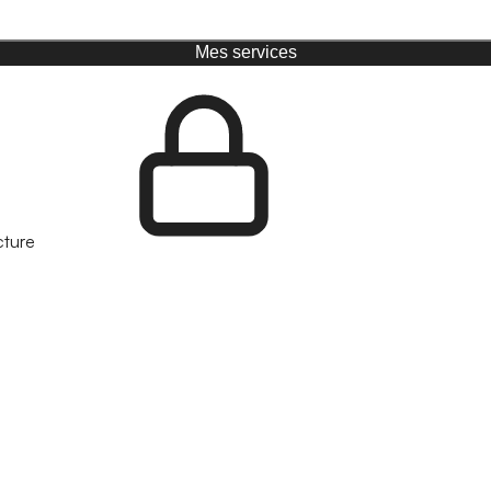
Mes services
cture