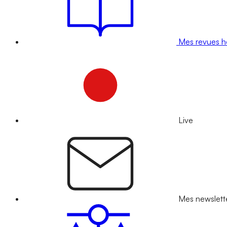
Mes revues 
Live
Mes newslett