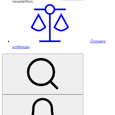
newsletters
Dossiers
politiques