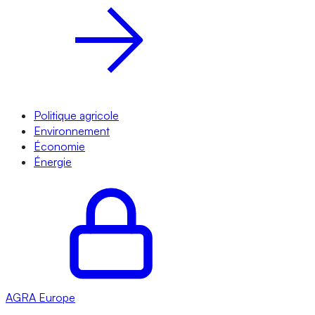
Politique agricole
Environnement
Économie
Énergie
AGRA
Europe