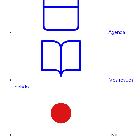
Agenda
Mes revues
hebdo
Live