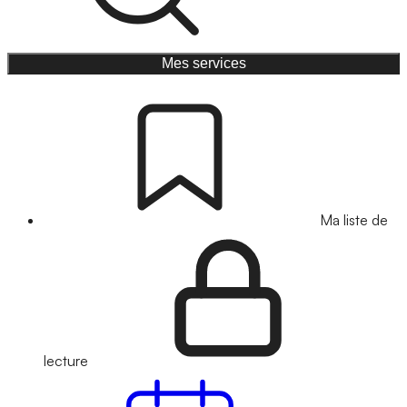
Mes services
Ma liste de
lecture