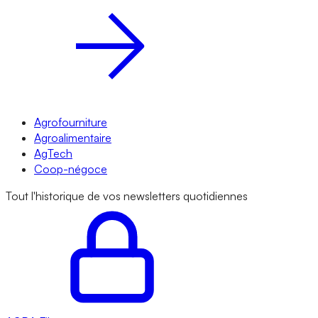
Agrofourniture
Agroalimentaire
AgTech
Coop-négoce
Tout l'historique de vos newsletters quotidiennes