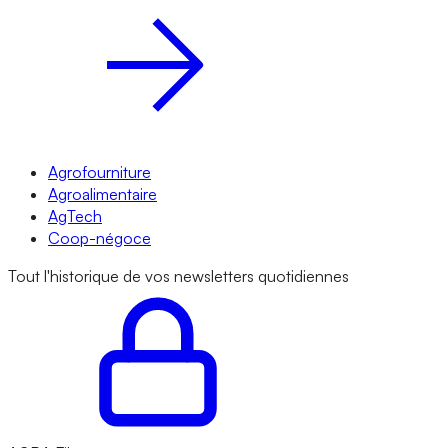
Agrofourniture
Agroalimentaire
AgTech
Coop-négoce
Tout l'historique de vos newsletters quotidiennes