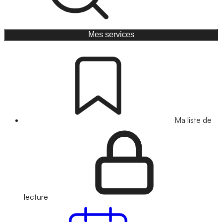
Mes services
Ma liste de
lecture