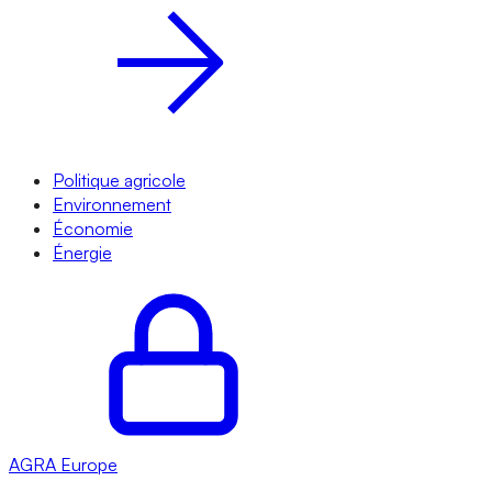
Politique agricole
Environnement
Économie
Énergie
AGRA
Europe