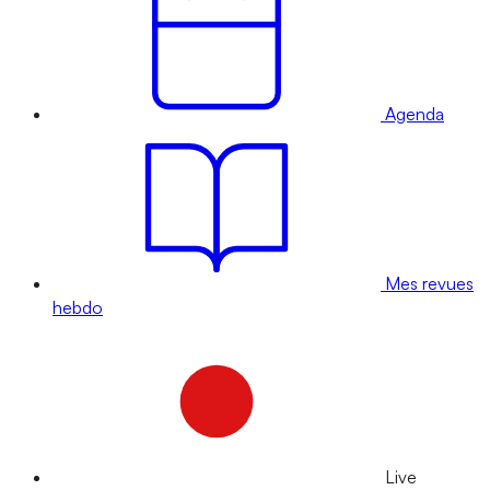
Agenda
Mes revues
hebdo
Live