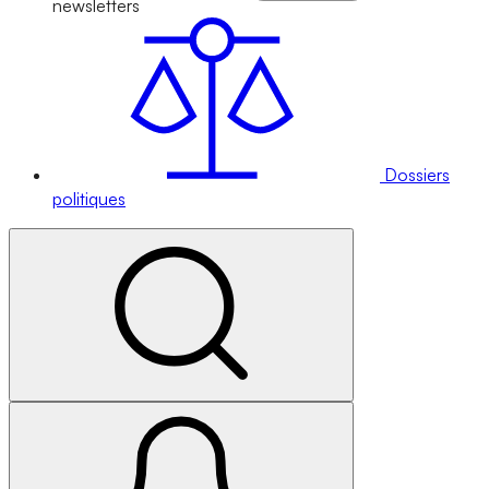
newsletters
Dossiers
politiques